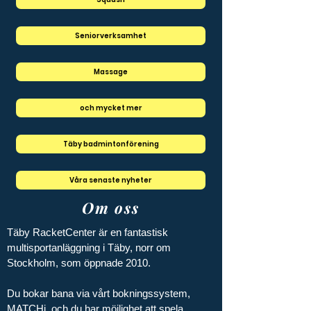
Seniorverksamhet
Massage
och mycket mer
Täby badmintonförening
Våra senaste nyheter
Om oss
Täby RacketCenter är en fantastisk 
multisportanläggning i Täby, norr om 
Stockholm, som öppnade 2010.

Du bokar bana via vårt bokningssystem, 
MATCHi, och du har möjlighet att spela 