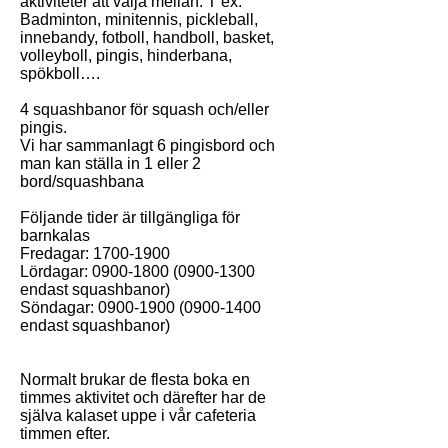
aktiviteter att välja mellan: T ex:
Badminton, minitennis, pickleball,
innebandy, fotboll, handboll, basket,
volleyboll, pingis, hinderbana,
spökboll….
4 squashbanor för squash och/eller
pingis.
Vi har sammanlagt 6 pingisbord och
man kan ställa in 1 eller 2
bord/squashbana
Följande tider är tillgängliga för
barnkalas
Fredagar:
1700-1900
Lördagar:
0900-1800 (0900-1300
endast squashbanor)
Söndagar:
0900-1900 (0900-1400
endast squashbanor)
Normalt brukar de flesta boka en
timmes aktivitet och därefter har de
själva kalaset uppe i vår cafeteria
timmen efter.