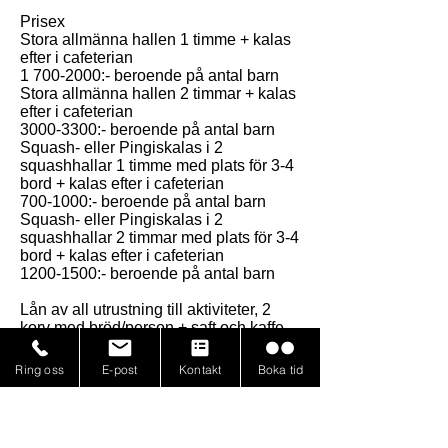
Prisex
Stora allmänna hallen 1 timme + kalas
efter i cafeterian
1 700-2000
:- beroende på antal barn
Stora allmänna hallen 2 timmar + kalas
efter i cafeterian
3000-3300
:- beroende på antal barn
Squash- eller Pingiskalas i 2
squashhallar 1 timme med plats för 3-4
bord + kalas efter i cafeterian
700-1000
:- beroende på antal barn
Squash- eller Pingiskalas i 2
squashhallar 2 timmar med plats för 3-4
bord + kalas efter i cafeterian
1200-1500
:- beroende på antal barn
Lån av all utrustning till aktiviteter, 2
korv med bröd/person + saft och kaffe
till arrangerande föräldrar ingår i priset.
Tårta/glass tar man med själv
Ring oss
E-post
Kontakt
Boka tid
Önskar ni boka och få prisförslag?
Varmt välkomna att höra av er till: