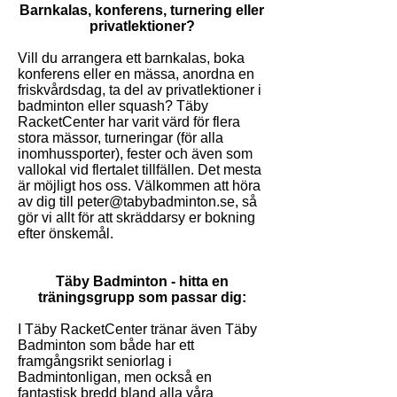
Barnkalas, konferens, turnering eller
privatlektioner?
Vill du arrangera ett barnkalas, boka
konferens eller en mässa, anordna en
friskvårdsdag, ta del av privatlektioner i
badminton eller squash? Täby
RacketCenter har varit värd för flera
stora mässor, turneringar (för alla
inomhussporter), fester och även som
vallokal vid flertalet tillfällen.
Det mesta
är möjligt hos oss. Välkommen att höra
av dig till
peter@tabybadminton.se
, så
gör vi allt för att skräddarsy er bokning
efter önskemål.
Täby Badminton - hitta en
träningsgrupp som passar dig:
I Täby RacketCenter tränar även Täby
Badminton som både har ett
framgångsrikt seniorlag i
Badmintonligan, men också en
fantastisk bredd bland alla våra