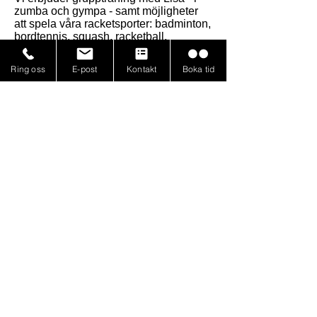
zumba och gympa - samt möjligheter
att spela våra racketsporter: badminton,
bordtennis, squash, racketball,
minitennis och pickleball. Självklart
erbjuder vi också styrketräning.
Ring oss
E-post
Kontakt
Boka tid
Antingen betalar du för ett terminskort
(och då ingår all ovanstående träning)
eller så betalar du per tillfälle.
Cirkelträningen med Lisa ingår dock
inte i ditt terminskort.
Du kan läsa mer om
seniorverksamheten här samt se våra
priser och våra olika pass / grupper.
Du hittar Täby RacketCenter bara ett
stenkast från E18 (avfart mot
Viggbyholm).
Varmt välkommen!