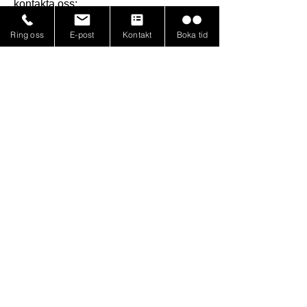
kontakta oss:
trc@tabybadminton.se
Ring oss
E-post
Kontakt
Boka tid
Från och med hösten 2024 går det att
boka även bordtennis Täby
RacketCenter på en av våra
squashbanor under ALLA öppettider.
Tiderna finns att boka via MATCHi
alternativt via telefon
08-7565094
.
Boka tid i MATCHi
Anmäl dig till Pingisligan
Alla aktiviteter i Täby RacketCenter