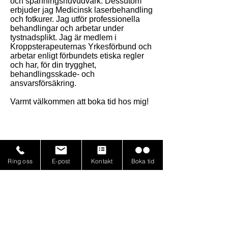
och spänningshuvudvärk. Dessutom
erbjuder jag Medicinsk laserbehandling
och fotkurer. Jag utför professionella
behandlingar och arbetar under
tystnadsplikt. Jag är medlem i
Kroppsterapeuternas Yrkesförbund och
arbetar enligt förbundets etiska regler
och har, för din trygghet,
behandlingsskade- och
ansvarsförsäkring.
​Varmt välkommen att boka tid hos mig!
Ring oss
E-post
Kontakt
Boka tid
Boka tid för massage
Maila Lacura massage
Alla aktiviteter i Täby RacketCenter