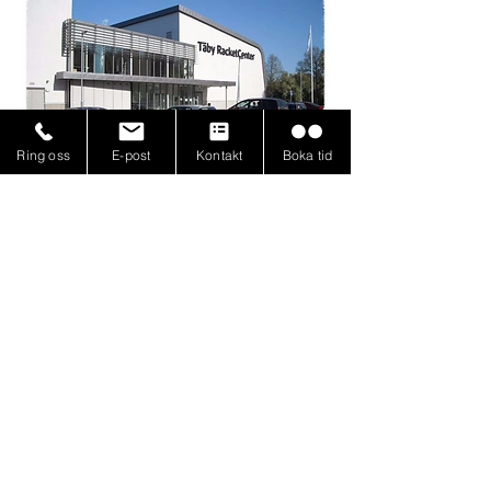
Ring oss
E-post
Kontakt
Boka tid
Läs fler nyheter
Anmälan Badmintonskolan (BS)
Träningsgrupper Badmintonskolan (BS)