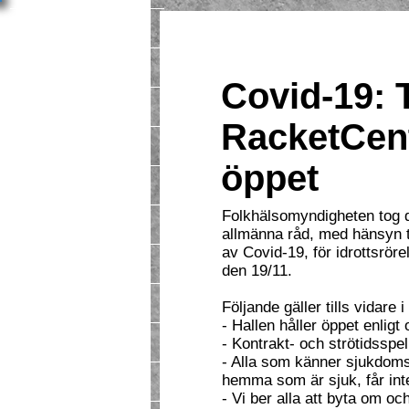
Välkommen
Nyheter
Covid-19: 
MATCHi - boka tid
RacketCent
Badminton
öppet
Squash
Folkhälsomyndigheten tog 
Motionsserier
allmänna råd, med hänsyn t
av Covid-19, för idrottsröre
Alla aktiviteter
den 19/11.
Seniorverksamhet
Följande gäller tills vidare
- Hallen håller öppet enligt 
Täby Badminton
- Kontrakt- och strötidsspel
- Alla som känner sjukdom
hemma som är sjuk, får in
Friskvård
- Vi ber alla att byta om 