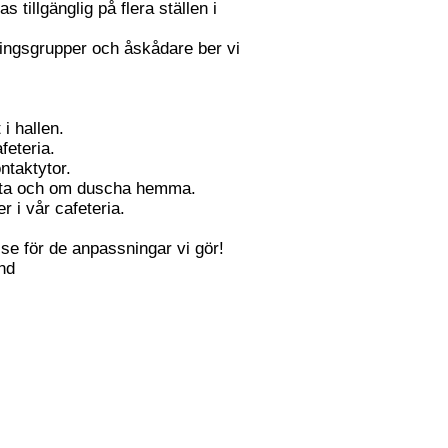
 tillgänglig på flera ställen i
räningsgrupper och åskådare ber vi
 i hallen.
feteria.
ntaktytor.
yta och om duscha hemma.
r i vår cafeteria.
lse för de anpassningar vi gör!
ånd