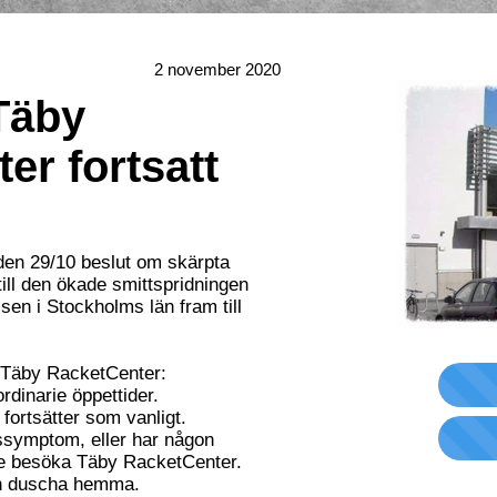
2 november 2020
Täby
er fortsatt
den 29/10 beslut om skärpta
ill den ökade smittspridningen
lsen i Stockholms län fram till
 i Täby RacketCenter:
ordinarie öppettider.
 fortsätter som vanligt.
ssymptom, eller har någon
te besöka Täby RacketCenter.
och duscha hemma.