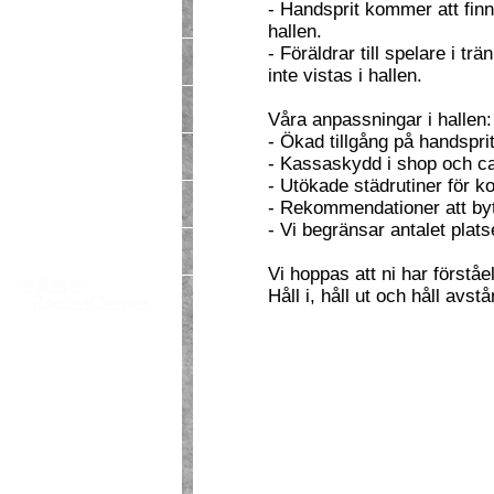
- Handsprit kommer att finnas
Kontraktstid
hallen.
- Föräldrar till spelare i t
Företag
inte vistas i hallen.
Skolor
Våra anpassningar i hallen:
- Ökad tillgång på handsprit
Kontakt / om oss
- Kassaskydd i shop och ca
- Utökade städrutiner för ko
Prislista
- Rekommendationer att b
- Vi begränsar antalet platse
Öppettider
Vi hoppas att ni har förståe
Håll i, håll ut och håll avst