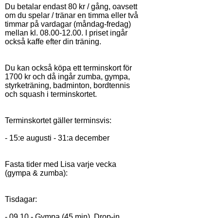
Du betalar endast 80 kr / gång, oavsett
om du spelar / tränar en timma eller två
timmar på vardagar (måndag-fredag)
mellan kl.
08.00-12.00
. I priset ingår
också kaffe efter din träning.
Du kan också köpa ett terminskort för
1700 kr och då ingår zumba, gympa,
styrketräning, badminton, bordtennis
och squash i terminskortet.
Terminskortet gäller terminsvis:
- 15:e augusti - 31:a december
Fasta tider med Lisa varje vecka
(gympa & zumba):
Tisdagar:
- 09.10 - Gympa (45 min). Drop-in.