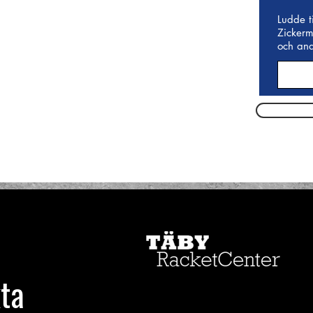
Ludde t
Zickerm
och and
ta