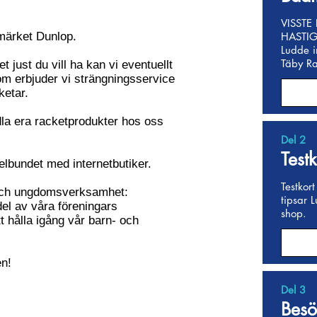
VISSTE
 märket Dunlop.
HASTIG
Ludde i
Täby R
 just du vill ha kan vi eventuellt
utom erbjuder vi strängningsservice
ketar.
dla era racketprodukter hos oss
Del 2
Test
gelbundet med internetbutiker.
Testkort
- och ungdomsverksamhet:
tipsar L
del av våra föreningars
shop.
tt hålla igång vår barn- och
en!
Del 3
Besö