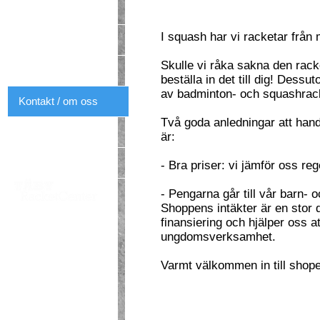
Kontraktstid
I squash har vi racketar från
Företag
Skulle vi råka sakna den racket
Skolor
beställa in det till dig! Dess
av badminton- och squashrac
Kontakt / om oss
Två goda anledningar att han
Prislista
är:
Öppettider
- Bra priser: vi jämför oss re
- Pengarna går till vår barn
Shoppens intäkter är en stor 
finansiering och hjälper oss a
ungdomsverksamhet.
Varmt välkommen in till shop