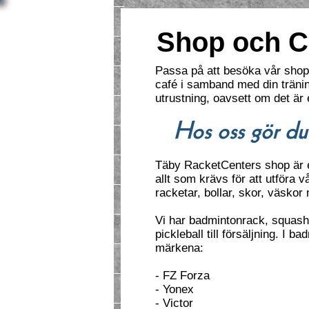
Välkommen
Shop och C
Nyheter
Passa på att besöka vår shop 
MATCHi - boka tid
café i samband med din träning
utrustning, oavsett om det är 
Badminton
Hos oss gör du 
Squash
Täby RacketCenters shop är e
Motionsserier
allt som krävs för att utföra v
racketar, bollar, skor, väskor 
Alla aktiviteter
Vi har badmintonrack, squash
Seniorverksamhet
pickleball till försäljning. I b
märkena:
Täby Badminton
- FZ Forza
Friskvård
- Yonex
- Victor