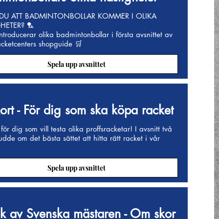
 DU ATT BADMINTONBOLLAR KOMMER I OLIKA
HETER? 🏸
ntroducerar olika badmintonbollar i första avsnittet av
acketcenters shopguide 🛒
Spela upp avsnittet
kort - För dig som ska köpa racket
 för dig som vill testa olika proffsracketar! I avsnitt två
udde om det bästa sättet att hitta rätt racket i vår
Spela upp avsnittet
k av Svenska mästaren - Om skor