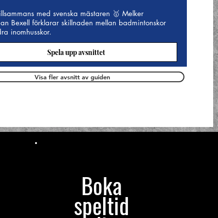
illsammans med svenska mästaren 🥇 Melker
an Bexell förklarar skillnaden mellan badmintonskor
ra inomhusskor.
Spela upp avsnittet
Visa fler avsnitt av guiden
Boka
speltid