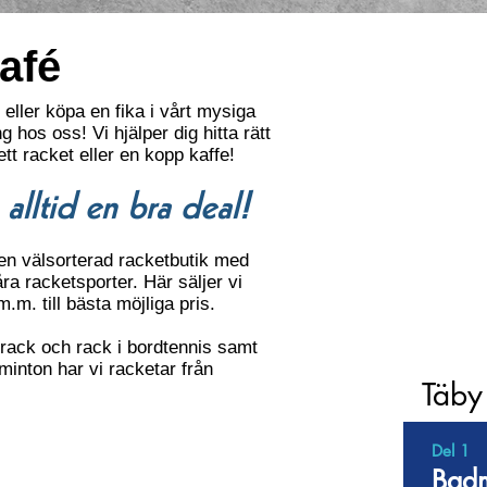
afé
eller köpa en fika i vårt mysiga
 hos oss! Vi hjälper dig hitta rätt
ett racket eller en kopp kaffe!
alltid en bra deal!
n välsorterad racketbutik med
åra racketsporter. Här säljer vi
m.m. till bästa möjliga pris.
rack och rack i bordtennis samt
adminton har vi racketar från
Täby
Del 1
Badm