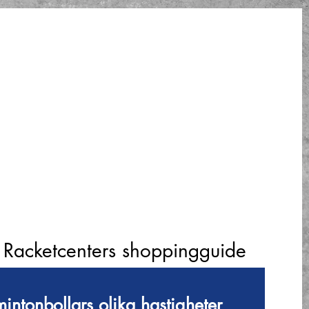
 Racketcenters shoppingguide
intonbollars olika hastigheter